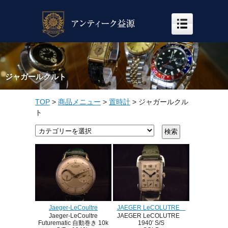
ジャガールクルト
TOP
>
商品メニュー
>
置時計
>
ジャガールクル
ト
JAEGER LeCOLUTRE
Jaeger-LeCoultre
JAEGER LeCOLUTRE
Jaeger-LeCoultre
1940′ S/S
Futurematic 自動巻き 10k