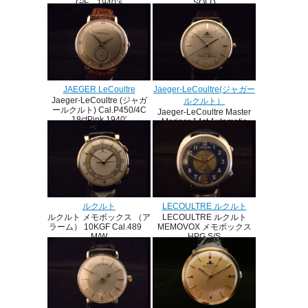
SOLD
G/F 1940’s
JAEGER LeCoultre
Jaeger-LeCoultre(ジャガー
Jaeger-LeCoultre (ジャガ
ルクルト）
ールクルト) Cal.P450/4C
Jaeger-LeCoultre Master
18ctPink 1940′
Mariner 14ct Automatic
SOLD
1962
SOLD
ルクルト
LECOULTRE ルクルト
ルクルト メモボックス （ア
LECOULTRE ルクルト
ラーム） 10KGF Cal.489
MEMOVOX メモボックス
M/W
HPG S/S
1950年代
1970’s
SOLD
SOLD