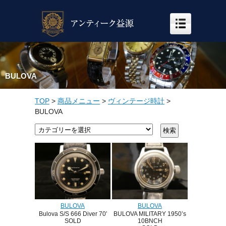
BULOVA
TOP
>
商品メニュー
>
ヴィンテージ時計
>
BULOVA
BULOVA
BULOVA
Bulova S/S 666 Diver 70′
BULOVA MILITARY 1950’s
SOLD
10BNCH