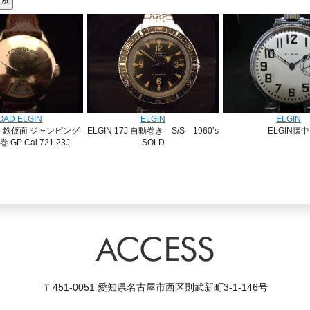
OAD ELGIN
ELGIN
ELGIN
IN 鉄仮面 ジャンピング
ELGIN 17J 自動巻き S/S 1960’s
ELGIN懐中
GP Cal.721 23J
SOLD
DE in USA…
〒451-0051 愛知県名古屋市西区則武新町3-1-146号