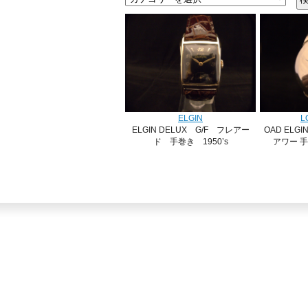
ELGIN
L
ELGIN DELUX G/F フレアー
OAD ELG
ド 手巻き 1950’s
アワー 手巻 
SOLD
MA