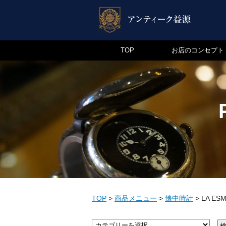
TOP
お店のコンセプト
TOP
>
商品メニュー
>
懐中時計
>
LA ES