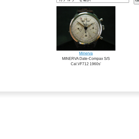
Minerva
MINERVA Date-Compax S/S
Cal.VF712 1960s’
SOLD