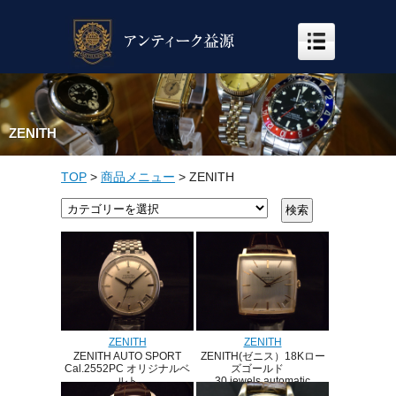
ZENITH
TOP
>
商品メニュー
>
ZENITH
ZENITH
ZENITH
ZENITH(ゼニス）18Kロー
ZENITH AUTO SPORT
ズゴールド
Cal.2552PC オリジナルベ
30 jewels automatic
ルト
Cal.2532