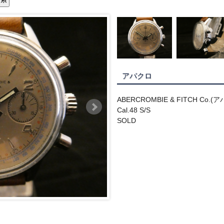
アバクロ
ABERCROMBIE & FITCH C
Cal.48 S/S
SOLD