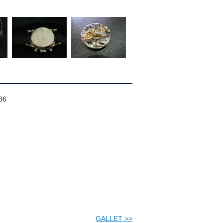
86
GALLET
>>