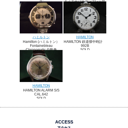
3 ／スーパーコンプレッサ
０’
ーケース Cal.64／自動巻
G/F SOLD
1960’s
SOLD
HAMILTON
ハミルトン
HAMILTON 鉄道懐中時計
Hamilton (ハミルトン）
992B
Fontainebleau
SOLD
Chronomatic 自動巻
Calibre 11 1970’s
HAMILTON
HAMILTON ALARM S/S
CAL.642
SOLD
ACCESS
アクセス