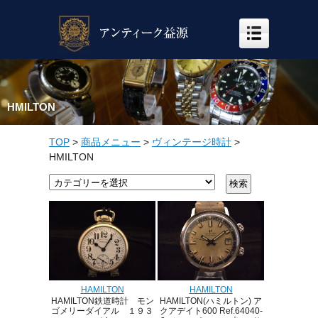
HMILTON
TOP
>
商品メニュー
>
ヴィンテージ時計
>
HMILTON
HAMILTON
HAMILTON
HAMILTON(ハミルトン) ア
HAMILTON鉄道時計 モン
クアデイト600 Ref.64040-
ゴメリーダイアル １９３