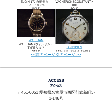
ELGIN 17J 自動巻き
VACHERON&CONSTANTIN
S/S 1960’s
18K
SOLD
SOLD
WALTHAM
WALTHAM (ウオルサム）
LONGINES
TYPE A-１７
LONGINES WG/F 1940’s 8
SOLD
<<前のページ
次のページ >>
角形
SOLD
ACCESS
アクセス
〒451-0051 愛知県名古屋市西区則武新町3-
1-146号