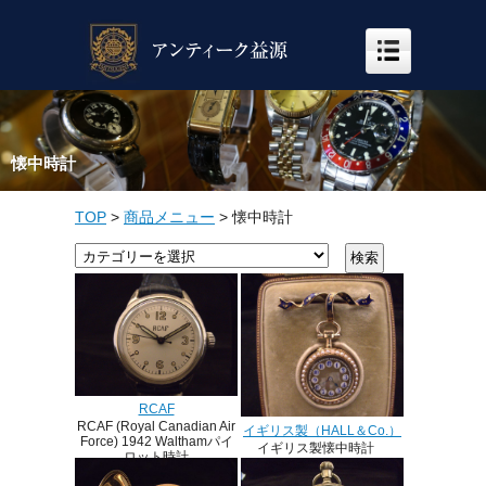
懐中時計
TOP
>
商品メニュー
>
懐中時計
RCAF
RCAF (Royal Canadian Air
イギリス製（HALL＆Co.）
Force) 1942 Walthamパイ
イギリス製懐中時計
ロット時計
HALL & Co. 1850’s
＃軍用 ＃パイロット時計
１８K エナメル 真珠