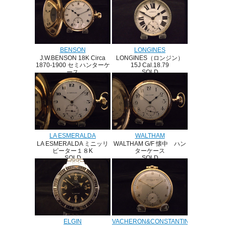
SOLD
テレホンダイアル １８K
ブローチ
＃ブローチ ＃懐中時計
＃１８K 真珠
SOLD
BENSON
LONGINES
J.W.BENSON 18K Circa
LONGINES（ロンジン）
1870-1900 セミハンターケ
15J Cal.18.79
ース
SOLD
SOLD
LA ESMERALDA
WALTHAM
LA ESMERALDA ミニッリ
WALTHAM G/F 懐中 ハン
ピーター１８K
ターケース
SOLD
SOLD
ELGIN
VACHERON&CONSTANTIN