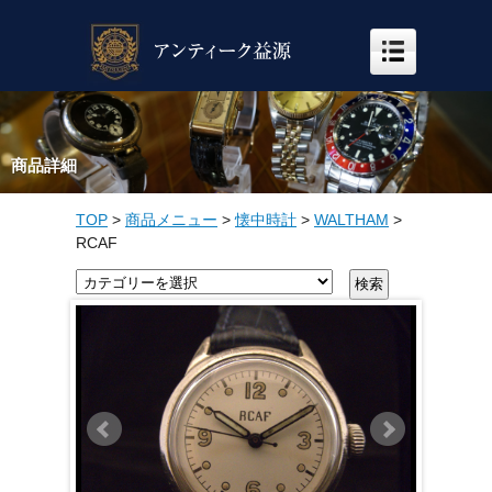
商品詳細
TOP
>
商品メニュー
>
懐中時計
>
WALTHAM
>
RCAF