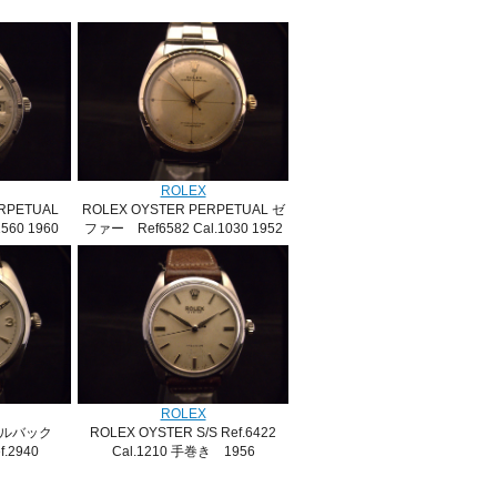
ROLEX
RPETUAL
ROLEX OYSTER PERPETUAL ゼ
1560 1960
ファー Ref6582 Cal.1030 1952
SOLD
ROLEX
 バブルバック
ROLEX OYSTER S/S Ref.6422
.2940
Cal.1210 手巻き 1956
SOLD