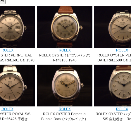
ROLEX
ROLEX
ROLEX
YSTER PERPETUAL
ROLEX OYSTER (バブルバック)
ROLEX OYSTER PE
/S Ref1601 Cal.1570
Ref.3133 1948
DATE Ref.1500 Cal.
1971
SOLD
SOLD
ROLEX
ROLEX
ROLEX
YSTER ROYAL S/S
ROLEX OYSTER Perpetual
ROLEX OYSTER
15 Ref.6426 手巻き
Bubble Back (バブルバック）
S/S 自動巻き Ref
SOLD
Ref. 2940 S/S
SOLD
SOLD