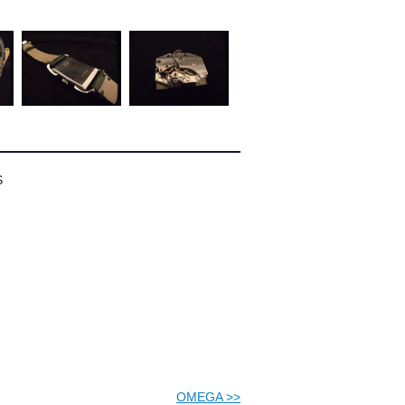
S
OMEGA
>>